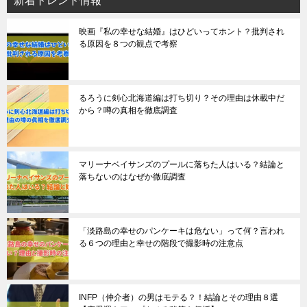
新着トレンド情報
映画『私の幸せな結婚』はひどいってホント？批判され
る原因を８つの観点で考察
るろうに剣心北海道編は打ち切り？その理由は休載中だ
から？噂の真相を徹底調査
マリーナベイサンズのプールに落ちた人はいる？結論と
落ちないのはなぜか徹底調査
「淡路島の幸せのパンケーキは危ない」って何？言われ
る６つの理由と幸せの階段で撮影時の注意点
INFP（仲介者）の男はモテる？！結論とその理由８選