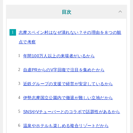
目次
志摩スペイン村はなぜ潰れない？その理由を８つの観
点で考察
年間100万人以上の来場者がいるから
自虐PRからのV字回復で注目を集めたから
近鉄グループの支援で経営が安定しているから
伊勢志摩国立公園内で撤退が難しい立地だから
SNSやVチューバーとのコラボで話題性があるから
温泉やホテルも楽しめる複合リゾートだから