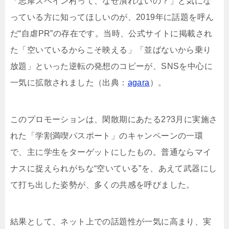
「志摩スペイン村って、なぜ潰れないの？」と気にな
っている方に知ってほしいのが、2019年に話題を呼ん
だ“自虐PR”の存在です。当時、公式サイトに掲載され
た「空いているからこそ映える」「並ばないから乗り
放題」といった逆転の発想のコピーが、SNSを中心に
一気に拡散されました（出典：
agara
）。
このプロモーションは、閑散期にあたる2?3月に実施さ
れた「学割満喫パスポート」のキャンペーンの一環
で、主に学生をターゲットにしたもの。普通ならマイ
ナスに捉えられがちな“空いている”を、あえて武器にし
て打ち出した姿勢が、多くの共感を呼びました。
結果として、ネット上での話題性が一気に高まり、実